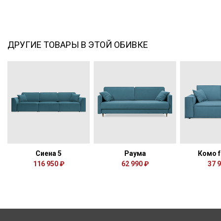
ДРУГИЕ ТОВАРЫ В ЭТОЙ ОБИВКЕ
Сиена 5
Раума
Комо f
116 950 ₽
62 990 ₽
37 