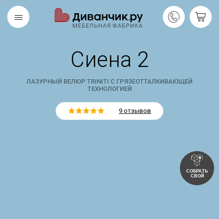
Сиена 2
Скандинавская
REMIUM
коллекция
ЛАЗУРНЫЙ ВЕЛЮР TRINITI С ГРЯЗЕОТТАЛКИВАЮЩЕЙ
ТЕХНОЛОГИЕЙ
9 отзывов
СОБРАТЬ
СВОЙ