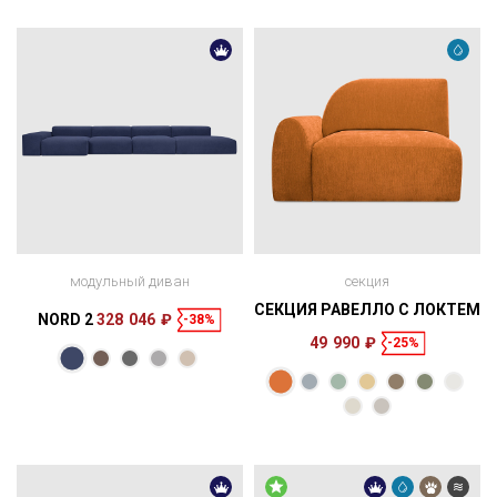
модульный диван
секция
СЕКЦИЯ РАВЕЛЛО С ЛОКТЕМ
NORD 2
328 046 ₽
-38%
49 990 ₽
-25%
Размеры
Спальное
128 × 84 × 125
165 × 100 см
место
см