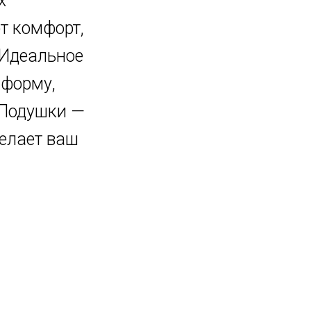
х
т комфорт,
 Идеальное
 форму,
 Подушки —
делает ваш