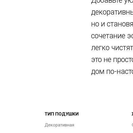
Добавьте ую
декоративны
но и станов
сочетание э
легко чистя
это не прос
дом по-нас
ТИП ПОДУШКИ
Декоративная