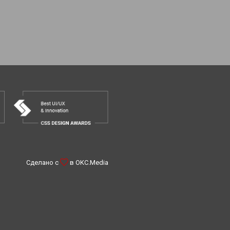
Сделано с
в
OKC.Media