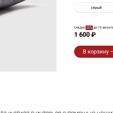
серый
Скидка
до 10 август
25%
1 600 ₽
В корзину —