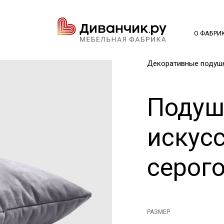
О ФАБРИ
Декоративные подуш
Подуш
искус
серого
РАЗМЕР