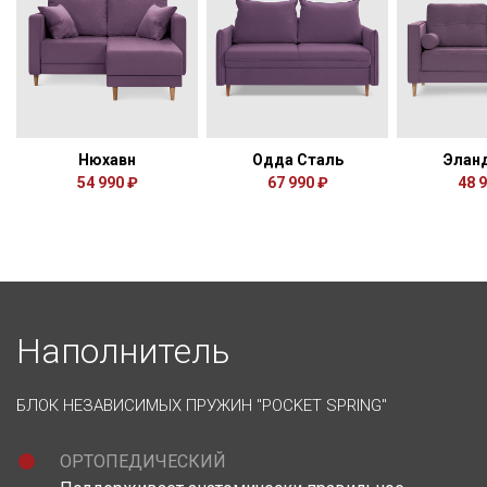
Нюхавн
Одда Сталь
Элан
54 990 ₽
67 990 ₽
48 
Наполнитель
БЛОК НЕЗАВИСИМЫХ ПРУЖИН "POCKET SPRING"
ОРТОПЕДИЧЕСКИЙ