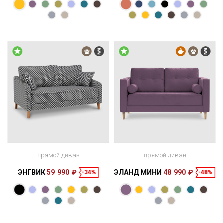
Размеры
Размеры
Спальное
Спальное
137 × 92 × 85
196 × 120 см
место
168 × 95 × 85
198 × 140 см
место
см
см
прямой диван
прямой диван
ЭНГВИК
59 990 ₽
ЭЛАНД МИНИ
48 990 ₽
-34%
-48%
Размеры
Размеры
Спальное
Спальное
158 × 95 × 85
198 × 140 см
место
147 × 92 × 88
196 × 121 см
место