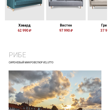
Хэвард
Вистен
Грин
62 990 ₽
97 990 ₽
37 99
РИБЕ
СИРЕНЕВЫЙ МИКРОВЕЛЮР VELUTTO