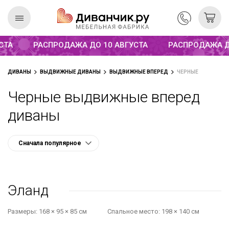
Распродажа до 10 августа
СТА
РАСПРОДАЖА ДО 10 АВГУСТА
РАСПРОДАЖА ДО
Скандинавская
REMIUM
ДИВАНЫ
ВЫДВИЖНЫЕ ДИВАНЫ
ВЫДВИЖНЫЕ ВПЕРЕД
ЧЕРНЫЕ
коллекция
Черные выдвижные вперед
диваны
Эланд
Размеры:
168 × 95 × 85 см
Cпальное место:
198 × 140 см