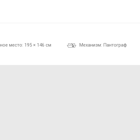
ное место:
195 × 146 см
Механизм:
Пантограф