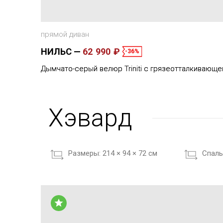
прямой диван
НИЛЬС
62 990 ₽
-36%
Дымчато-серый велюр Triniti с грязеотталкивающе
Хэвард
Размеры:
214 × 94 × 72 см
Cпаль