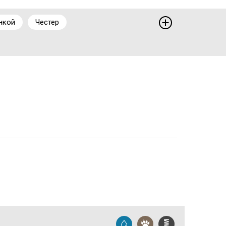
нкой
Честер