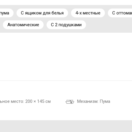
кровати
пума
С ящиком для белья
4-х местные
С оттома
Анатомические
С 2 подушками
ой — заменяет журнальный столик
гтей и пятен — прочные и легко очищаются
 Мартиндейла
рное распределение нагрузки
т
ьное место:
200 × 145 см
Механизм:
Пума