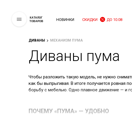
КАТАЛОГ
НОВИНКИ
СКИДКИ
ДО 10.08
ТОВАРОВ
ДИВАНЫ
МЕХАНИЗМ ПУМА
Диваны пума
Чтобы разложить такую модель, не нужно снимать
как бы выпрыгивая. В итоге получается ровная по
борьбу с мебелью. Одно плавное движение — и г
ПОЧЕМУ «ПУМА» — УДОБНО
Механизм работает почти бесшумно — не по
Конструкция надёжная и не требует усилий