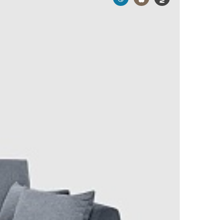
возим по Москве, МО и СПБ. Поднимаем,
кое кресло: назад уже не хочется.