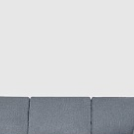
остельный комплект
д поясницу или использовать для уюта
современного минимализма
каждый день или как запасной вариант для гостей
: упаковка целая, ткань чистая, трансформация работает. При
 пума — это как впервые пересесть с жёсткой табуретки на мяг