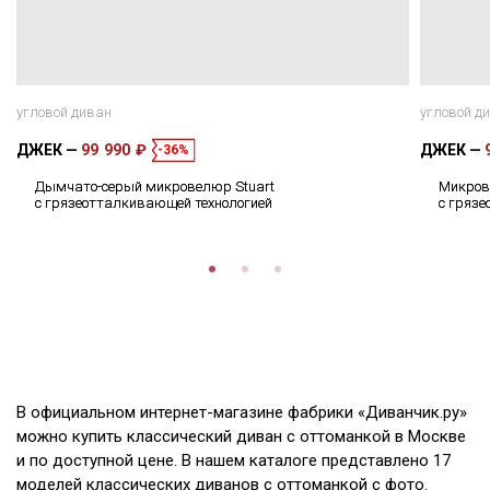
угловой диван
угловой д
ДЖЕК
99 990 ₽
ДЖЕК
-36%
Дымчато-серый микровелюр Stuart
Микров
с грязеотталкивающей технологией
с гряз
В официальном интернет-магазине фабрики «Диванчик.ру»
можно купить классический диван с оттоманкой в Москве
и по доступной цене. В нашем каталоге представлено 17
моделей классических диванов с оттоманкой с фото.