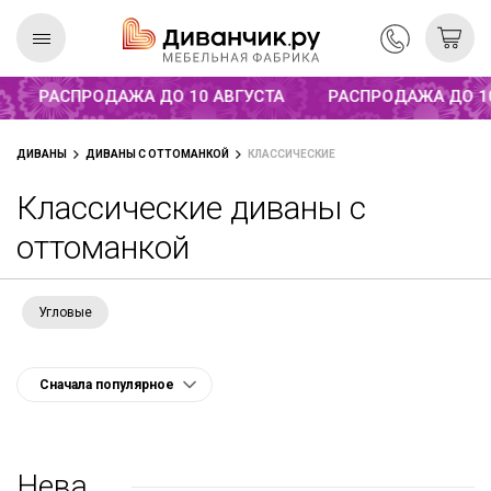
Распродажа до 10 августа
РАСПРОДАЖА ДО 10 АВГУСТА
РАСПРОДАЖА ДО 10
Скандинавская
REMIUM
ДИВАНЫ
ДИВАНЫ С ОТТОМАНКОЙ
КЛАССИЧЕСКИЕ
коллекция
Классические диваны с
оттоманкой
Угловые
Нева