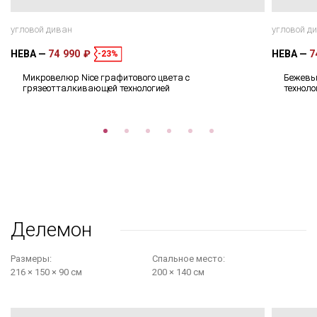
угловой диван
угловой д
НЕВА
74 990 ₽
НЕВА
7
-23%
Микровелюр Nice графитового цвета с
Бежевый
грязеотталкивающей технологией
техноло
Делемон
Размеры:
Cпальное место:
216 × 150 × 90 см
200 × 140 см