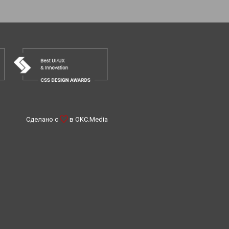
Сделано с
в
OKC.Media