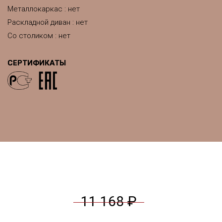
Металлокаркас : нет
Раскладной диван : нет
Со столиком : нет
СЕРТИФИКАТЫ
11 168 ₽