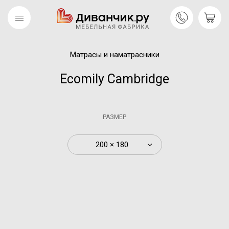
Матрасы и наматрасники
Скандинавская
REMIUM
коллекция
Ecomily Cambridge
РАЗМЕР
200 × 180