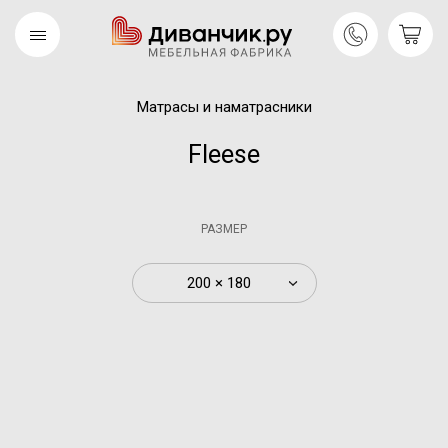
Матрасы и наматрасники
Скандинавская
REMIUM
коллекция
Fleese
РАЗМЕР
200 × 180