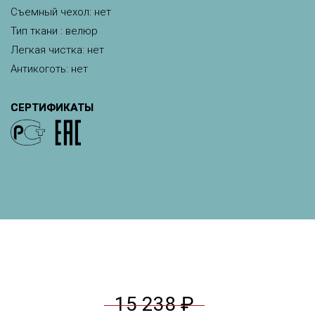
Съемный чехол: нет
Тип ткани : велюр
Легкая чистка: нет
Антикоготь: нет
СЕРТИФИКАТЫ
15 238 ₽