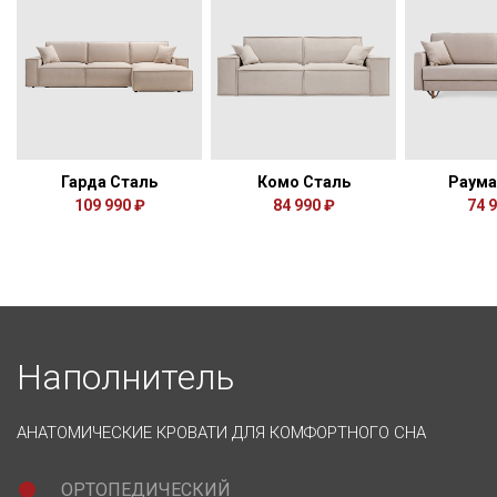
Гарда Сталь
Комо Сталь
Раума
109 990 ₽
84 990 ₽
74 
Наполнитель
АНАТОМИЧЕСКИЕ КРОВАТИ ДЛЯ КОМФОРТНОГО СНА
ОРТОПЕДИЧЕСКИЙ