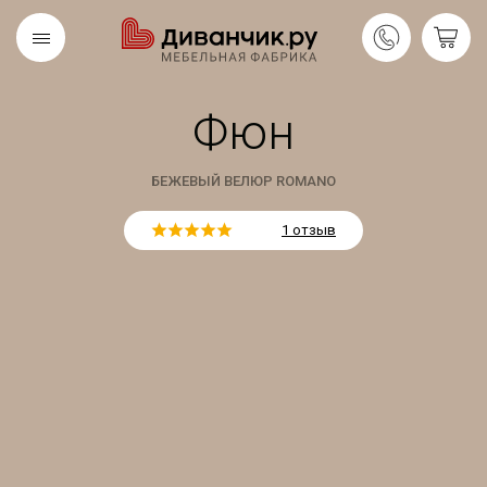
Фюн
Скандинавская
REMIUM
коллекция
БЕЖЕВЫЙ ВЕЛЮР ROMANO
1 отзыв