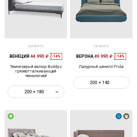
кровать
кровать
ВЕНЕЦИЯ
44 990 ₽
ВЕРОНА
49 990 ₽
-14%
-14%
Темно-серый велюр Buddy с
Лазурный шенилл Frida
грязеотталкивающей
технологией
200 × 140
200 × 180