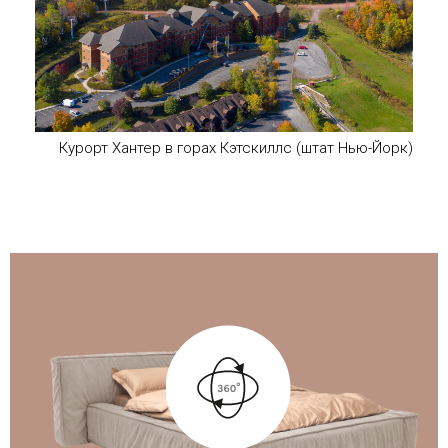
Курорт Хантер в горах Кэтскиллс (штат Нью-Йорк)