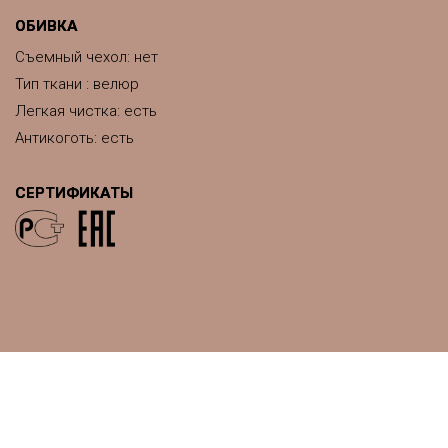
ОБИВКА
Съемный чехол: нет
Тип ткани : велюр
Легкая чистка: есть
Антикоготь: есть
СЕРТИФИКАТЫ