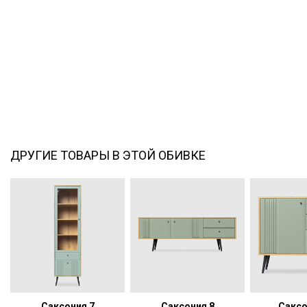
ДРУГИЕ ТОВАРЫ В ЭТОЙ ОБИВКЕ
Саксония 7
Саксония 8
Саксо