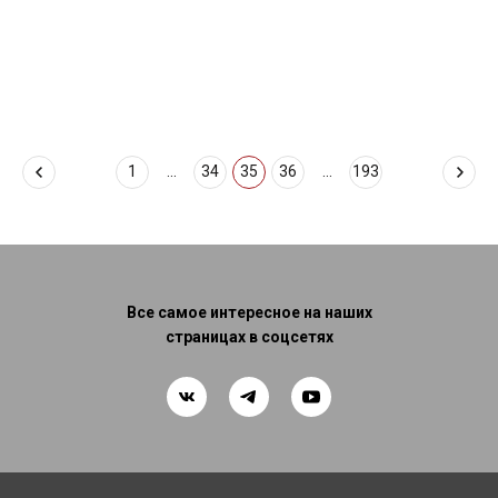
1
...
34
35
36
...
193
Все самое интересное на наших
страницах в соцсетях