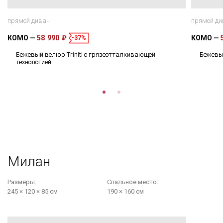
прямой диван
прямой ди
КОМО
58 990 ₽
КОМО
-37%
Бежевый велюр Triniti с грязеотталкивающей
Бежевы
технологией
Милан
Размеры:
Cпальное место:
245 × 120 × 85 см
190 × 160 см