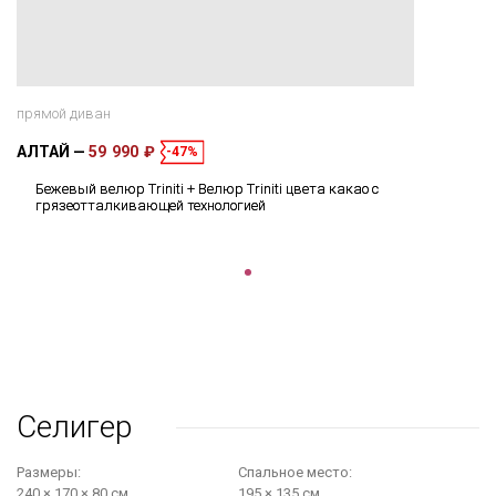
прямой диван
АЛТАЙ
59 990 ₽
-47%
Бежевый велюр Triniti + Велюр Triniti цвета какао с
грязеотталкивающей технологией
Селигер
Размеры:
Cпальное место:
240 × 170 × 80 см
195 × 135 см