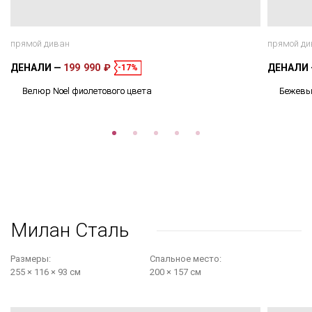
прямой диван
прямой ди
ДЕНАЛИ
199 990 ₽
ДЕНАЛИ
-17%
Велюр Noel фиолетового цвета
Бежевы
Милан Сталь
Размеры:
Cпальное место:
255 × 116 × 93 см
200 × 157 см