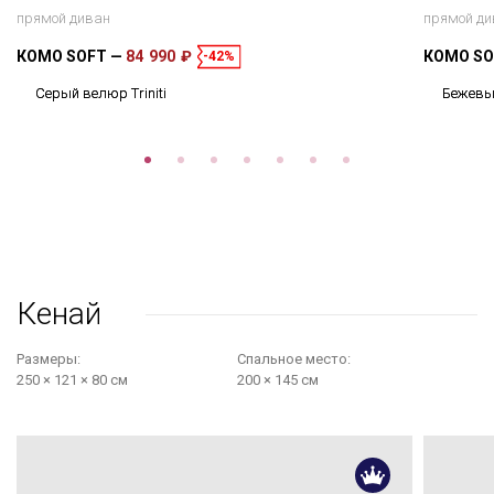
прямой диван
прямой ди
КОМО SOFT
84 990 ₽
КОМО S
-42%
Серый велюр Triniti
Бежевый
Кенай
Размеры:
Cпальное место:
250 × 121 × 80 см
200 × 145 см