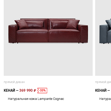
прямой диван
прямой ди
КЕНАЙ
369 990 ₽
КЕНАЙ
-33%
Натуральная кожа Lampante Сognac
Натурал