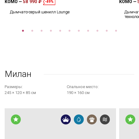
КОМО
58 990 ₽
КОМО
-49%
Дымчато-серый шенилл Lounge
Дымчат
техноло
Милан
Размеры:
Cпальное место:
245 × 120 × 85 см
190 × 160 см