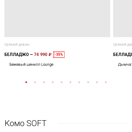
прямой диван
прямой ди
БЕЛЛАДЖО
74 990 ₽
БЕЛЛА
-35%
Бежевый шенилл Lounge
Дымчат
Комо SOFT