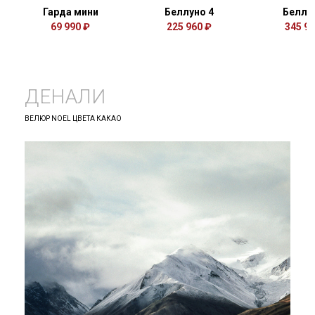
Гарда мини
Беллуно 4
Беллу
69 990 ₽
225 960 ₽
345 94
ДЕНАЛИ
ВЕЛЮР NOEL ЦВЕТА КАКАО