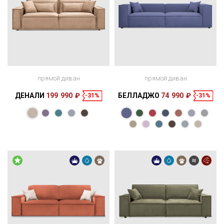
прямой диван
прямой диван
ДЕНАЛИ
199 990 ₽
БЕЛЛАДЖО
74 990 ₽
-31%
-31%
Размеры
Размеры
Спальное
Спальное
250 × 121 × 80
200 × 145 см
место
256 × 107 × 69
200 × 140 см
место
см
см