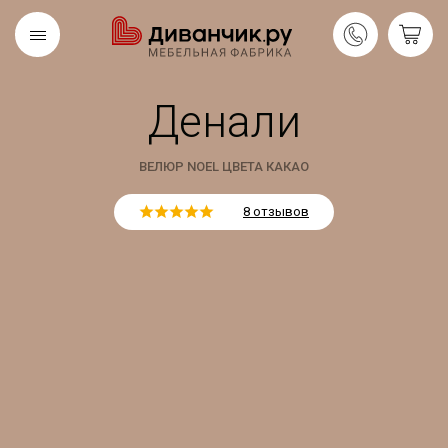
Денали
Скандинавская
REMIUM
коллекция
ВЕЛЮР NOEL ЦВЕТА КАКАО
8 отзывов