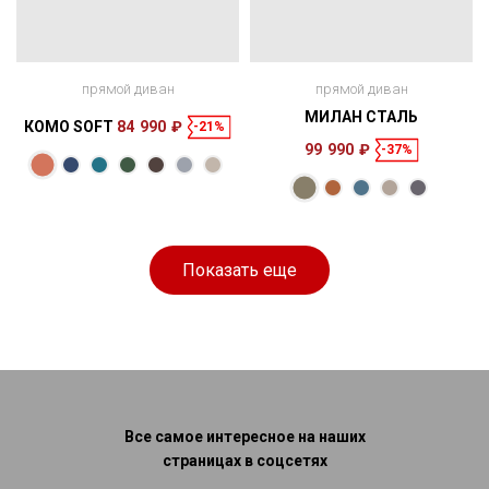
прямой диван
прямой диван
МИЛАН СТАЛЬ
КОМО SOFT
84 990 ₽
-21%
99 990 ₽
-37%
Размеры
Размеры
Спальное
Спальное
242 × 123 × 85
190 × 160 см
место
255 × 116 × 93
200 × 157 см
место
см
см
Показать еще
Все самое интересное на наших
страницах в соцсетях