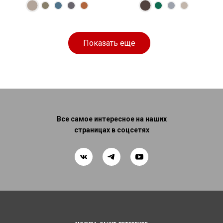
Размеры
Размеры
Спальное
Спальное
245 × 120 × 85
190 × 160 см
место
230 × 120 × 87
200 × 168 см
место
см
см
Показать еще
Все самое интересное на наших
страницах в соцсетях