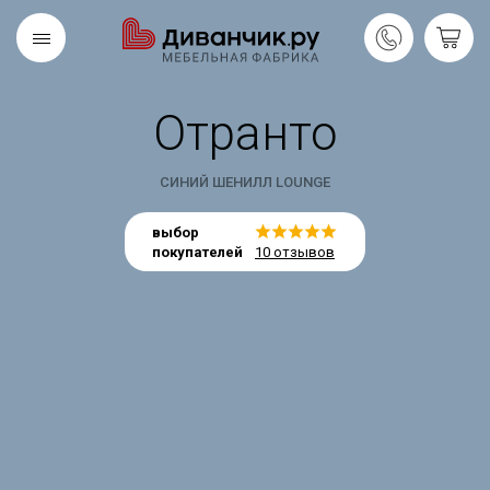
Отранто
Скандинавская
REMIUM
коллекция
СИНИЙ ШЕНИЛЛ LOUNGE
выбор
покупателей
10 отзывов