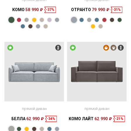
КОМО
58 990 ₽
ОТРАНТО
79 990 ₽
-37%
-31%
Размеры
Размеры
Спальное
Спальное
242 × 122 × 81
188 × 163 см
место
224 × 124 × 85
188 × 165 см
место
см
см
прямой диван
прямой диван
БЕЛЛА
62 990 ₽
КОМО ЛАЙТ
62 990 ₽
-34%
-21%