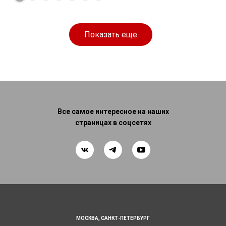
Размеры
Размеры
Спальное
Спальное
228 × 120 × 85
200 × 160 см
место
235 × 120 × 90
190 × 156 см
место
см
см
Показать еще
Все самое интересное на наших
страницах в соцсетях
МОСКВА,
САНКТ-ПЕТЕРБУРГ