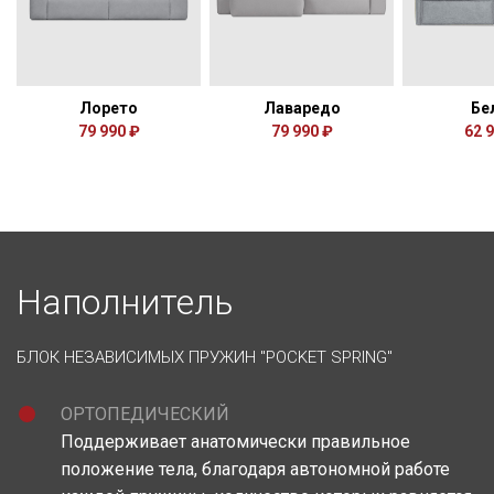
Лорето
Лаваредо
Бе
79 990 ₽
79 990 ₽
62 
Наполнитель
БЛОК НЕЗАВИСИМЫХ ПРУЖИН "POCKET SPRING"
ОРТОПЕДИЧЕСКИЙ
Поддерживает анатомически правильное
положение тела, благодаря автономной работе