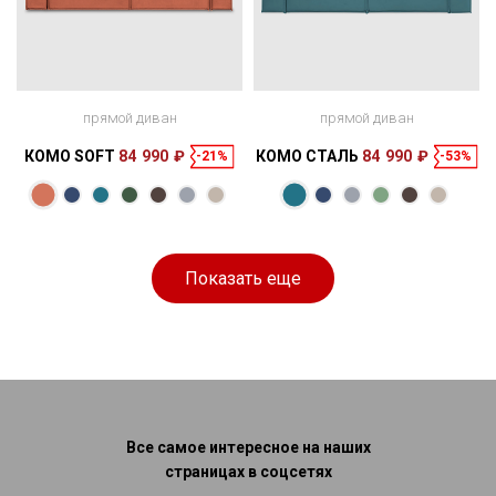
прямой диван
прямой диван
КОМО SOFT
84 990 ₽
КОМО СТАЛЬ
84 990 ₽
-21%
-53%
Размеры
Размеры
Спальное
Спальное
242 × 123 × 85
190 × 160 см
место
255 × 116 × 93
200 × 157 см
место
см
см
Показать еще
Все самое интересное на наших
страницах в соцсетях