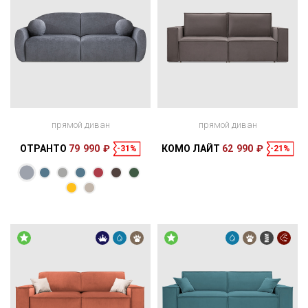
прямой диван
прямой диван
ОТРАНТО
79 990 ₽
КОМО ЛАЙТ
62 990 ₽
-31%
-21%
Размеры
Размеры
Спальное
Спальное
224 × 124 × 85
188 × 165 см
место
235 × 120 × 90
190 × 156 см
место
см
см