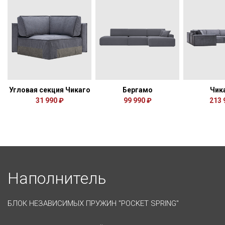
Угловая секция Чикаго
Бергамо
Чик
31 990 ₽
99 990 ₽
213 
Наполнитель
БЛОК НЕЗАВИСИМЫХ ПРУЖИН "POCKET SPRING"