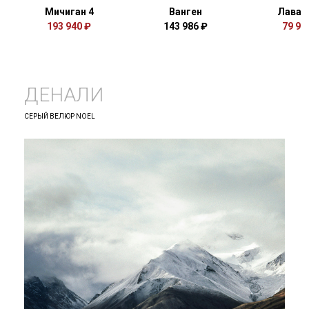
Мичиган 4
Ванген
Лавар
193 940 ₽
143 986 ₽
79 99
ДЕНАЛИ
СЕРЫЙ ВЕЛЮР NOEL