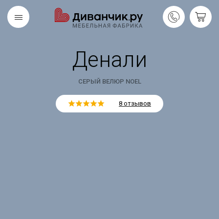
Денали
Скандинавская
REMIUM
коллекция
СЕРЫЙ ВЕЛЮР NOEL
8 отзывов