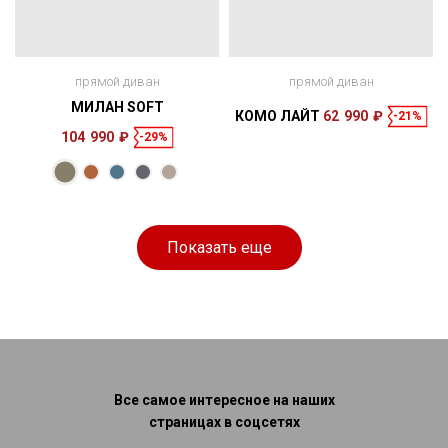
прямой диван
прямой диван
МИЛАН SOFT
КОМО ЛАЙТ
62 990 ₽
-21%
104 990 ₽
-29%
Размеры
Размеры
Спальное
Спальное
242 × 123 × 85
190 × 160 см
место
235 × 120 × 90
190 × 156 см
место
см
см
Показать еще
Все самое интересное на наших
страницах в соцсетях