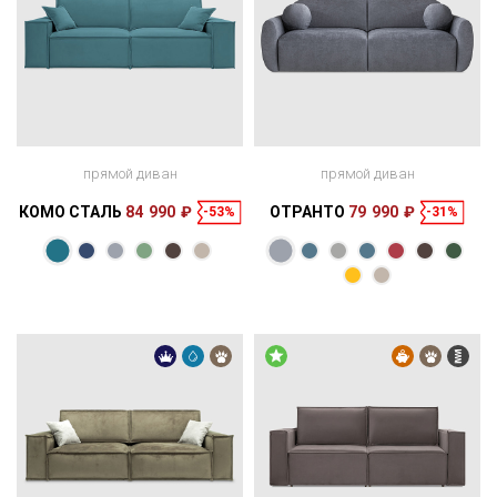
прямой диван
прямой диван
КОМО СТАЛЬ
84 990 ₽
ОТРАНТО
79 990 ₽
-53%
-31%
Размеры
Размеры
Спальное
Спальное
255 × 116 × 93
200 × 157 см
место
224 × 124 × 85
188 × 165 см
место
см
см