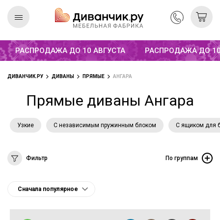
РАСПРОДАЖА ДО 10 АВГУСТА
РАСПРОДАЖА ДО 10 
Скандинавская
REMIUM
коллекция
ДИВАНЧИК.РУ
ДИВАНЫ
ПРЯМЫЕ
АНГАРА
Прямые диваны Ангара
Узкие
С независимым пружинным блоком
С ящиком для 
Фильтр
По группам