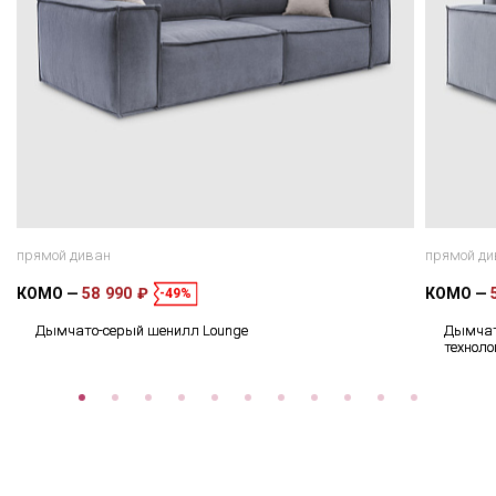
прямой диван
прямой ди
КОМО
58 990 ₽
КОМО
-49%
Дымчато-серый шенилл Lounge
Дымчат
техноло