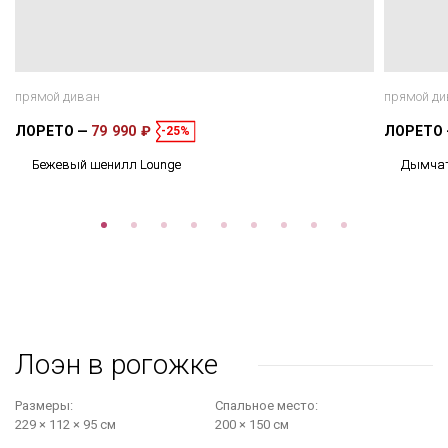
прямой диван
прямой ди
ЛОРЕТО
79 990 ₽
ЛОРЕТО
-25%
Бежевый шенилл Lounge
Дымчат
Лоэн в рогожке
Размеры:
Cпальное место:
229 × 112 × 95 см
200 × 150 см