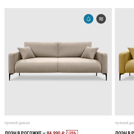
прямой диван
прямой ди
ЛОЭН В РОГОЖКЕ
84 990 ₽
ЛОЭН В 
-25%