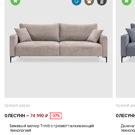
прямой диван
прямой ди
ОЛЕСУНН
74 990 ₽
ОЛЕСУН
-37%
Бежевый велюр Triniti с грязеотталкивающей
Дымчат
технологией
техноло