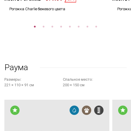
Рогожка Charlie бежевого цвета
Рогожка
Раума
Размеры:
Cпальное место:
221 × 110 × 91 см
200 × 150 см