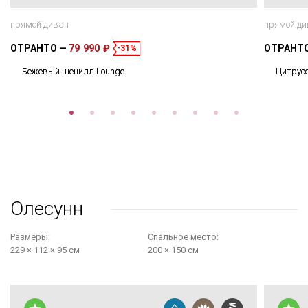
прямой диван
прямой ди
ОТРАНТО
79 990 ₽
ОТРАНТ
-31%
Бежевый шенилл Lounge
Цитрус
Олесунн
Размеры:
Cпальное место:
229 × 112 × 95 см
200 × 150 см