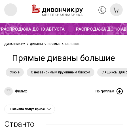
АСПРОДАЖА ДО 10 АВГУСТА
РАСПРОДАЖА ДО 10 АВГУ
Скандинавская
REMIUM
коллекция
ДИВАНЧИК.РУ
ДИВАНЫ
ПРЯМЫЕ
БОЛЬШИЕ
Прямые диваны большие
Узкие
С независимым пружинным блоком
С ящиком для 
Фильтр
По группам
Отранто