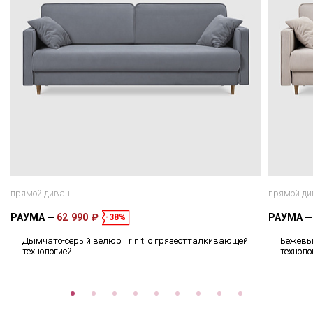
прямой диван
прямой ди
РАУМА
62 990 ₽
РАУМА
-38%
Дымчато-серый велюр Triniti с грязеотталкивающей
Бежевый
технологией
техноло