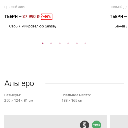
прямой диван
прямой ди
ТЬЕРН
37 990 ₽
ТЬЕРН
-46%
Серый микровелюр Sensey
Бежевы
Альгеро
Размеры:
Cпальное место:
250 × 124 × 81 см
188 × 165 см