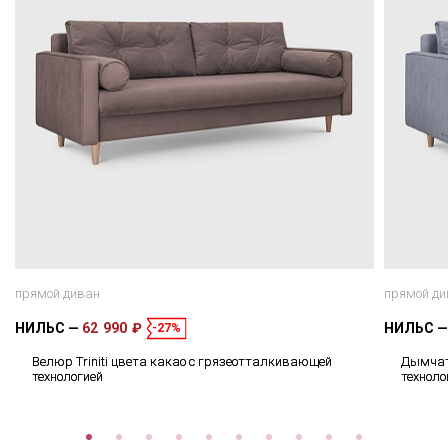
прямой диван
прямой ди
НИЛЬС
62 990 ₽
НИЛЬС
-27%
Велюр Triniti цвета какао с грязеотталкивающей
Дымчат
технологией
техноло