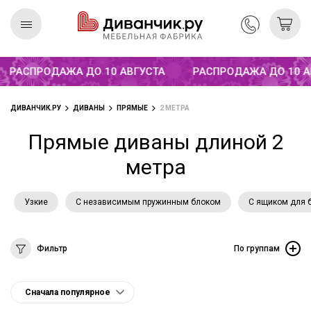
РАСПРОДАЖА ДО 10 АВГУСТА
РАСПРОДАЖА ДО 10 АВГ
Скандинавская
REMIUM
коллекция
ДИВАНЧИК.РУ
ДИВАНЫ
ПРЯМЫЕ
2 МЕТРА
Прямые диваны длиной 2
метра
Узкие
С независимым пружинным блоком
С ящиком для 
Фильтр
По группам