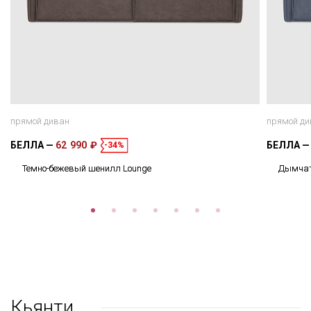
прямой диван
прямой ди
БЕЛЛА
62 990 ₽
БЕЛЛА
-34%
Темно-бежевый шенилл Lounge
Дымчат
Кьянти