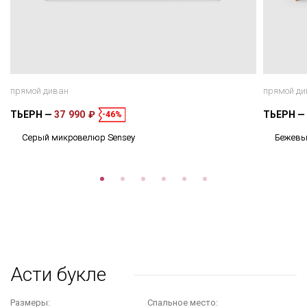
прямой диван
прямой ди
ТЬЕРН
37 990 ₽
ТЬЕРН
-46%
Серый микровелюр Sensey
Бежевы
Асти букле
Размеры:
Cпальное место: