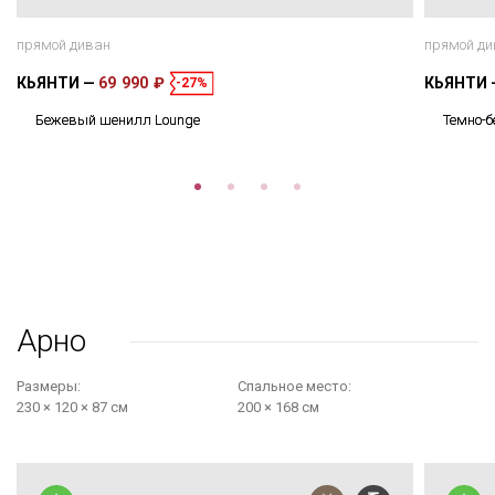
прямой диван
прямой ди
КЬЯНТИ
69 990 ₽
КЬЯНТИ
-27%
Бежевый шенилл Lounge
Темно-
Арно
Размеры:
Cпальное место:
230 × 120 × 87 см
200 × 168 см