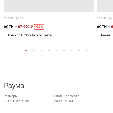
прямой диван
прямой ди
АСТИ
67 990 ₽
АСТИ
6
-32%
Шенилл Umbra белого цвета
Бежевы
Раума
Размеры:
Cпальное место:
221 × 110 × 91 см
200 × 150 см