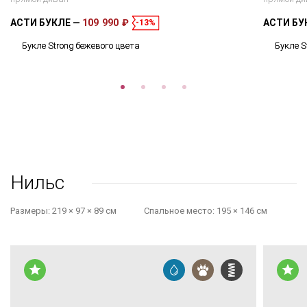
АСТИ БУКЛЕ
109 990 ₽
АСТИ БУ
-13%
Букле Strong бежевого цвета
Букле S
Нильс
Размеры:
219 × 97 × 89 см
Cпальное место:
195 × 146 см