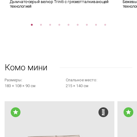
Дымчато-серый велюр Triniti с грязеотталкивающей
Бежевый
технологией
техноло
Комо мини
Размеры:
Cпальное место:
183 × 108 × 90 см
215 × 140 см