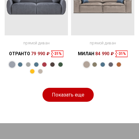
прямой диван
прямой диван
ОТРАНТО
79 990 ₽
МИЛАН
84 990 ₽
-31%
-31%
Размеры
Размеры
Спальное
Спальное
224 × 124 × 85
188 × 165 см
место
245 × 120 × 85
190 × 160 см
место
см
см
Показать еще