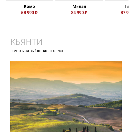
Комо
Милан
Тиб
58 990 ₽
84 990 ₽
87 99
КЬЯНТИ
ТЕМНО-БЕЖЕВЫЙ ШЕНИЛЛ LOUNGE