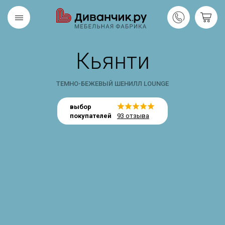
Кьянти
Скандинавская
REMIUM
коллекция
ТЕМНО-БЕЖЕВЫЙ ШЕНИЛЛ LOUNGE
выбор
покупателей
93 отзыва