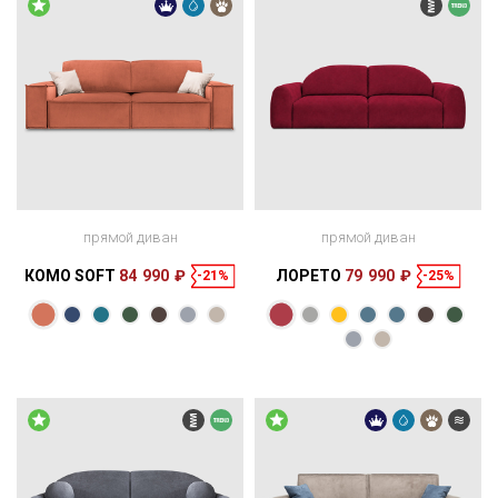
прямой диван
прямой диван
КОМО SOFT
84 990 ₽
ЛОРЕТО
79 990 ₽
-21%
-25%
Размеры
Размеры
Спальное
Спальное
242 × 123 × 85
190 × 160 см
место
250 × 124 × 85
200 × 160 см
место
см
см