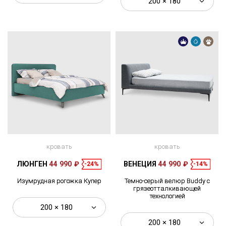
200 × 180
кровать
кровать
ЛЮНГЕН
44 990 ₽
ВЕНЕЦИЯ
44 990 ₽
-24%
-14%
Изумрудная рогожка Купер
Темно-серый велюр Buddy с
грязеотталкивающей
технологией
200 × 180
200 × 180