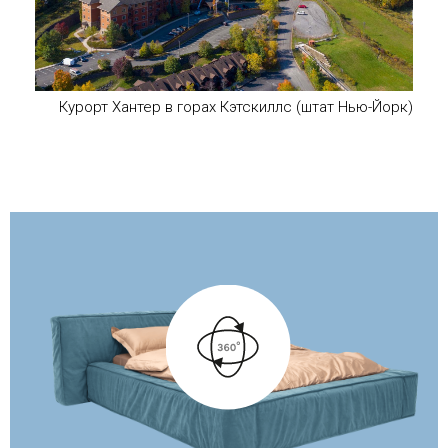
Курорт Хантер в горах Кэтскиллс (штат Нью-Йорк)