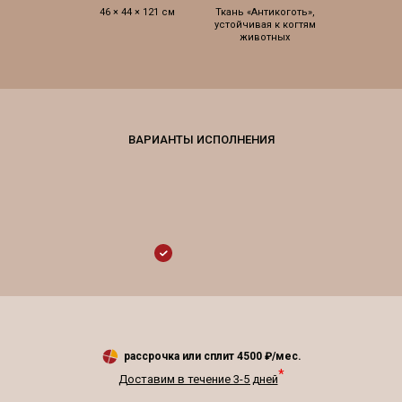
46 × 44 × 121 см
Ткань «Антикоготь»,
устойчивая к когтям
животных
рассрочка или сплит
4500
₽/мес.
*
Доставим в течение 3-5 дней