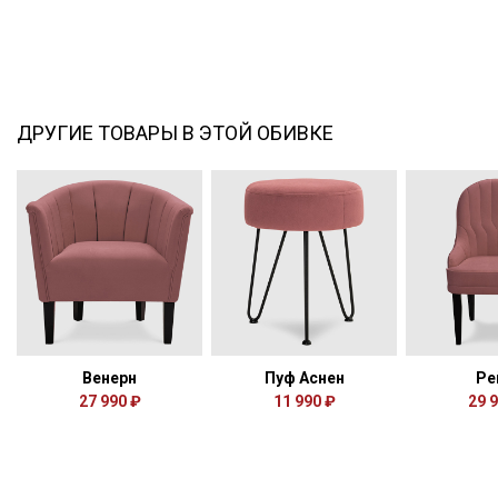
ДРУГИЕ ТОВАРЫ В ЭТОЙ ОБИВКЕ
Венерн
Пуф Аснен
Ре
27 990 ₽
11 990 ₽
29 