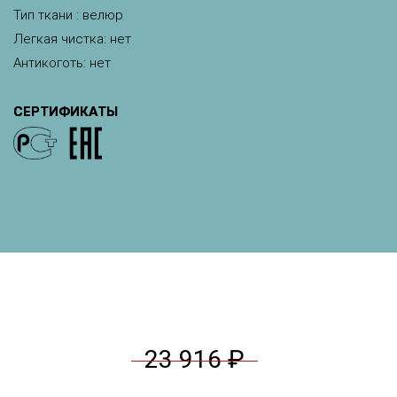
Тип ткани : велюр
Легкая чистка: нет
Антикоготь: нет
СЕРТИФИКАТЫ
23 916 ₽