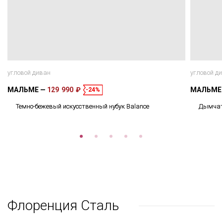
угловой диван
угловой д
МАЛЬМЕ
129 990 ₽
МАЛЬМ
-24%
Темно-бежевый искусственный нубук Balance
Дымчато
Флоренция Сталь