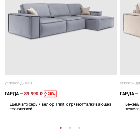
угловой диван
угловой д
ГАРДА
89 990 ₽
ГАРДА
-28%
Дымчато-серый велюр Triniti с грязеотталкивающей
Бежевый
технологией
техноло