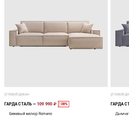
угловой диван
угловой д
ГАРДА СТАЛЬ
109 990 ₽
ГАРДА С
-38%
Бежевый велюр Romano
Дымчат