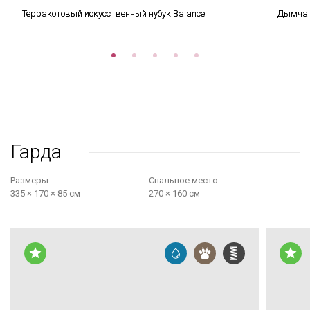
Терракотовый искусственный нубук Balance
Дымчато
Гарда
Размеры:
Cпальное место:
335 × 170 × 85 см
270 × 160 см