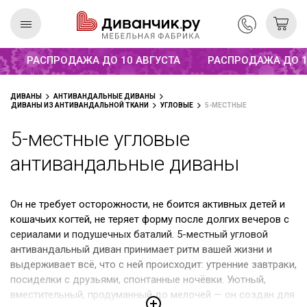
Распродажа до 10 августа
РАСПРОДАЖА ДО 10 АВГУСТА
РАСПРОДАЖА ДО 10 
Скандинавская
REMIUM
ДИВАНЫ
АНТИВАНДАЛЬНЫЕ ДИВАНЫ
коллекция
ДИВАНЫ ИЗ АНТИВАНДАЛЬНОЙ ТКАНИ
УГЛОВЫЕ
5-МЕСТНЫЕ
5-местные угловые
антивандальные диваны
Он не требует осторожности, не боится активных детей и
кошачьих когтей, не теряет форму после долгих вечеров с
сериалами и подушечных баталий. 5-местный угловой
антивандальный диван принимает ритм вашей жизни и
выдерживает всё, что с ней происходит: утренние завтраки,
посиделки с друзьями, спонтанные ночёвки. Уютный,
вместительный, продуманный до мелочей — он создан для