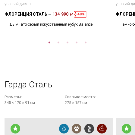
угловой диван
угловой д
ФЛОРЕНЦИЯ СТАЛЬ
134 990 ₽
ФЛОРЕН
-48%
Дымчато-серый искусственный нубук Balance
Темно-б
Гарда Сталь
Размеры:
Cпальное место:
345 × 170 × 91 см
275 × 157 см