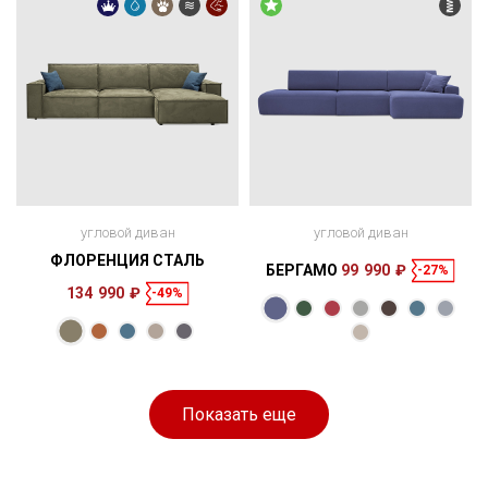
угловой диван
угловой диван
ФЛОРЕНЦИЯ СТАЛЬ
БЕРГАМО
99 990 ₽
-27%
134 990 ₽
-49%
Размеры
Размеры
Спальное
Спальное
345 × 170 × 91
275 × 157 см
место
370 × 170 × 83
300 × 153 см
место
см
см
Показать еще