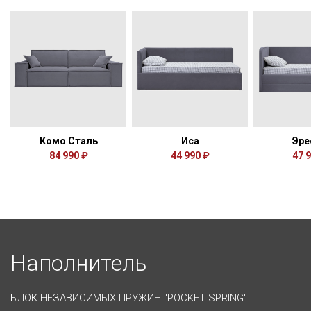
Комо Сталь
Иса
Эре
84 990 ₽
44 990 ₽
47 
Наполнитель
БЛОК НЕЗАВИСИМЫХ ПРУЖИН "POCKET SPRING"