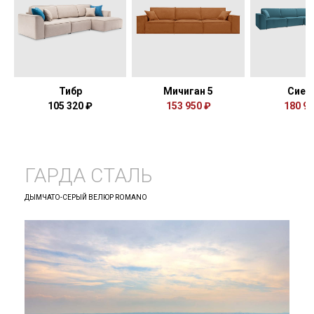
Тибр
Мичиган 5
Сиен
105 320 ₽
153 950 ₽
180 93
ГАРДА СТАЛЬ
ДЫМЧАТО-СЕРЫЙ ВЕЛЮР ROMANO