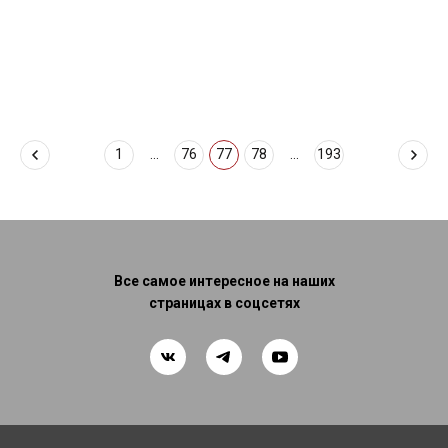
1
...
76
77
78
...
193
Все самое интересное на наших
страницах в соцсетях