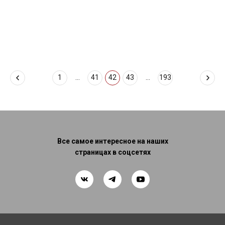
1
...
41
42
43
...
193
Все самое интересное на наших
страницах в соцсетях