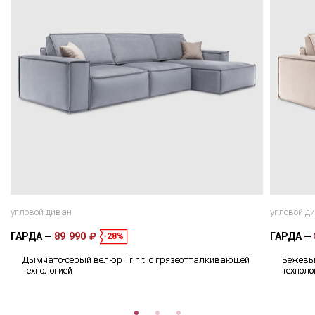
угловой диван
угловой д
ГАРДА
89 990 ₽
ГАРДА
-28%
Дымчато-серый велюр Triniti с грязеотталкивающей
Бежевый
технологией
техноло