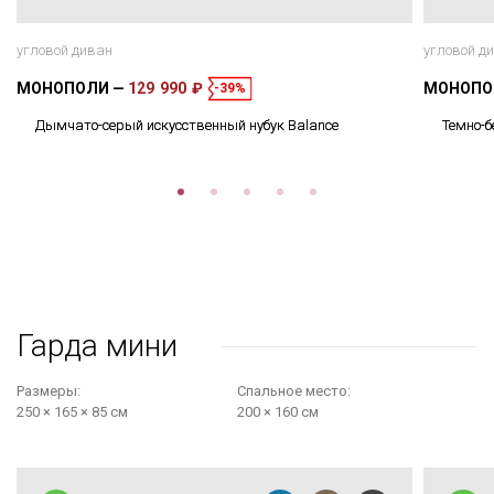
угловой диван
угловой д
МОНОПОЛИ
129 990 ₽
МОНОП
-39%
Дымчато-серый искусственный нубук Balance
Темно-б
Гарда мини
Размеры:
Cпальное место:
250 × 165 × 85 см
200 × 160 см