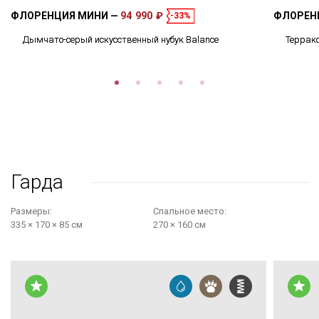
ФЛОРЕНЦИЯ МИНИ
94 990 ₽
ФЛОРЕН
-33%
Дымчато-серый искусственный нубук Balance
Террако
Гарда
Размеры:
Cпальное место:
335 × 170 × 85 см
270 × 160 см