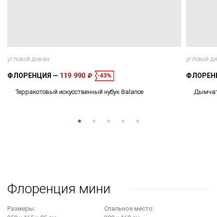
угловой диван
угловой д
ФЛОРЕНЦИЯ
119 990 ₽
ФЛОРЕН
-43%
Терракотовый искусственный нубук Balance
Дымчато
Флоренция мини
Размеры:
Cпальное место: