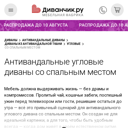
Распродажа до 10 августа
РАСПРОДАЖА ДО 10 АВГУСТА
РАСПРОДАЖА ДО 10 АВГ
Скандинавская
REMIUM
ДИВАНЫ
АНТИВАНДАЛЬНЫЕ ДИВАНЫ
коллекция
ДИВАНЫ ИЗ АНТИВАНДАЛЬНОЙ ТКАНИ
УГЛОВЫЕ
СО СПАЛЬНЫМ МЕСТОМ
Антивандальные угловые
диваны со спальным местом
Мебель должна выдерживать жизнь — без драмы и
компромиссов. Пролитый чай, кошачьи забеги, поспешный
ужин перед телевизором или гости, решившие остаться до
утра — всё это привычный сценарий для антивандального
углового дивана со спальным местом. Он создан не для
идеальной картинки, а для того, чтобы быть удобным
всегда — когда дом живёт в своём естественном ритме.