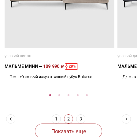
угловой диван
угловой д
МАЛЬМЕ МИНИ
109 990 ₽
МАЛЬМЕ
-28%
Темно-бежевый искусственный нубук Balance
Дымчато
1
2
3