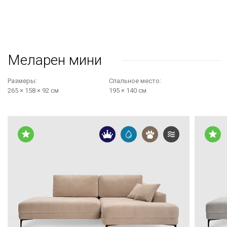
не даёт жидкости впитываться — достаточно провести
салфеткой, чтобы всё снова выглядело идеально. Даже
если в доме дети или питомцы, поверхность остаётся
аккуратной, мягкой и приятной на ощупь.
Меларен мини
ДИЗАЙН, В КОТОРОМ ВСЁ ПРОДУМАНО
Размеры:
Cпальное место:
265 × 158 × 92 см
195 × 140 см
Форма углового дивана делает пространство логичным и
удобным. Он помогает зонировать комнату, создаёт
ощущение порядка и делает каждый метр полезным.
Высокие ножки добавляют лёгкости, а модели без ножек
выглядят устойчиво и монолитно. Подлокотники могут
быть с деревянными накладками — удобно поставить
чашку или телефон. Кант, утяжки, вывернутые швы и
декоративные подушки создают ощущение добротности,
когда каждая деталь на своём месте.
ДЛЯ ТЕХ, КТО ЖИВЁТ БЕЗ ЛИШНЕЙ