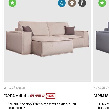
угловой диван
угловой д
ГАРДА МИНИ
69 990 ₽
ГАРДА 
-42%
Бежевый велюр Triniti с грязеотталкивающей
Дымчат
технологией
техноло