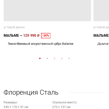
угловой диван
угловой д
МАЛЬМЕ
129 990 ₽
МАЛЬМ
-24%
Темно-бежевый искусственный нубук Balance
Дымчато
Флоренция Сталь
Размеры:
Cпальное место:
345 × 170 × 91 см
275 × 157 см