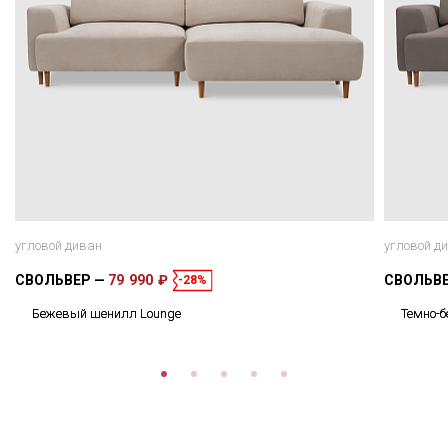
угловой диван
угловой д
СВОЛЬВЕР
79 990 ₽
СВОЛЬВ
-28%
Бежевый шенилл Lounge
Темно-