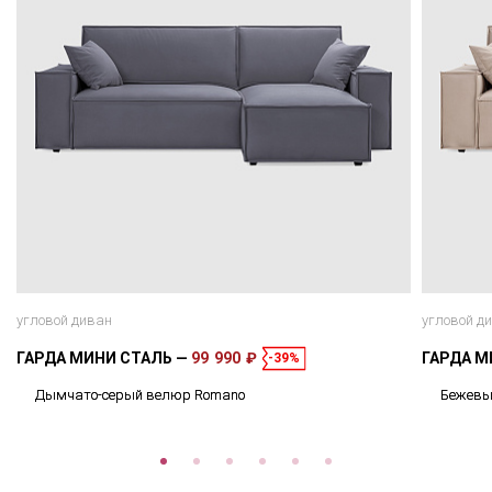
угловой диван
угловой д
ГАРДА МИНИ СТАЛЬ
99 990 ₽
ГАРДА М
-39%
Дымчато-серый велюр Romano
Бежевы