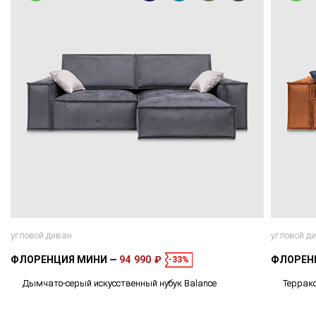
угловой диван
угловой д
ФЛОРЕНЦИЯ МИНИ
94 990 ₽
ФЛОРЕН
-33%
Дымчато-серый искусственный нубук Balance
Террако