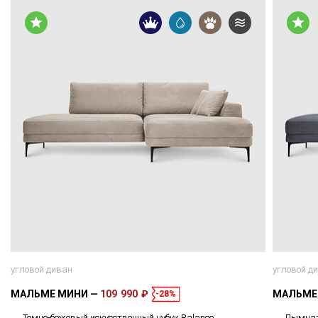
угловой диван
угловой д
МАЛЬМЕ МИНИ
109 990 ₽
МАЛЬМЕ
-28%
Темно-бежевый искусственный нубук Balance
Дымчато