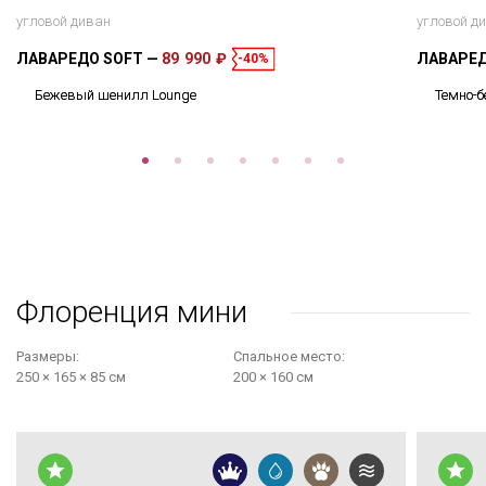
угловой диван
угловой д
ЛАВАРЕДО SOFT
89 990 ₽
ЛАВАРЕ
-40%
Бежевый шенилл Lounge
Темно-
Флоренция мини
Размеры:
Cпальное место:
250 × 165 × 85 см
200 × 160 см