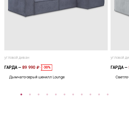
угловой диван
угловой д
ГАРДА
89 990 ₽
ГАРДА
-30%
Дымчато-серый шенилл Lounge
Светло