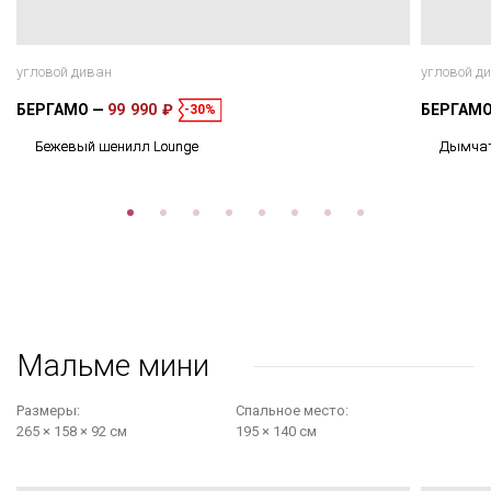
угловой диван
угловой д
БЕРГАМО
99 990 ₽
БЕРГАМ
-30%
Бежевый шенилл Lounge
Дымчат
Мальме мини
Размеры:
Cпальное место:
265 × 158 × 92 см
195 × 140 см