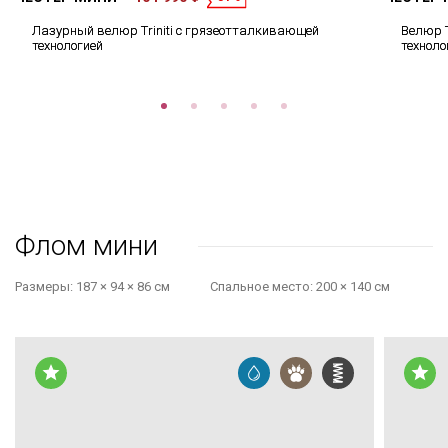
Лазурный велюр Triniti с грязеотталкивающей
Велюр T
технологией
техноло
Флом мини
Размеры:
187 × 94 × 86 см
Cпальное место:
200 × 140 см