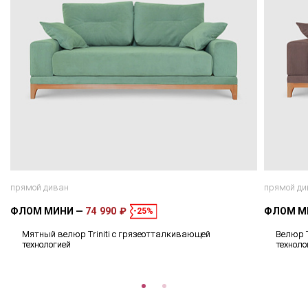
прямой диван
прямой ди
ФЛОМ МИНИ
74 990 ₽
ФЛОМ М
-25%
Мятный велюр Triniti с грязеотталкивающей
Велюр T
технологией
техноло