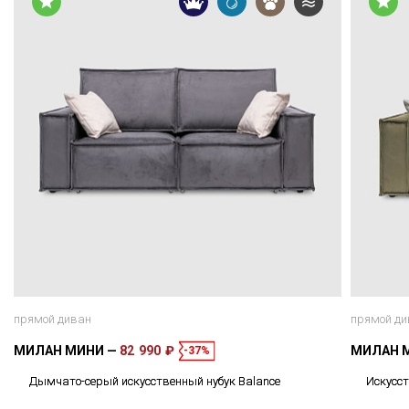
прямой диван
прямой ди
МИЛАН МИНИ
82 990 ₽
МИЛАН 
-37%
Дымчато-серый искусственный нубук Balance
Искусст