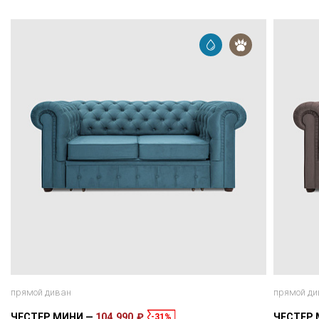
прямой диван
прямой ди
ЧЕСТЕР МИНИ
104 990 ₽
ЧЕСТЕР
-31%