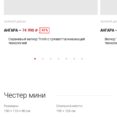
прямой диван
прямой ди
АНГАРА
74 990 ₽
АНГАРА
-41%
Сиреневый велюр Triniti с грязеотталкивающей
Велюр T
технологией
техноло
Честер мини
Размеры:
Cпальное место:
190 × 110 × 80 см
193 × 126 см