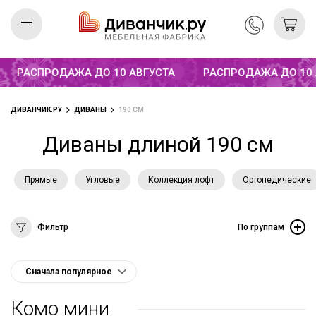
РАСПРОДАЖА ДО 10 АВГУСТА
РАСПРОДАЖА ДО 10 А
Скандинавская
REMIUM
коллекция
ДИВАНЧИК.РУ
ДИВАНЫ
190 СМ
Диваны длиной 190 см
Прямые
Угловые
Коллекция лофт
Ортопедические
Фильтр
По группам
Комо мини