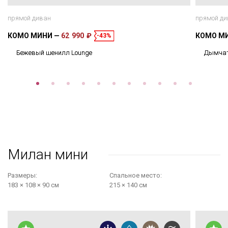
прямой диван
прямой ди
КОМО МИНИ
62 990 ₽
КОМО М
-43%
Бежевый шенилл Lounge
Дымчат
Милан мини
Размеры:
Cпальное место:
183 × 108 × 90 см
215 × 140 см