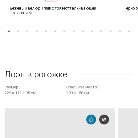
Бежевый велюр Triniti с грязеотталкивающей
Черно-
технологией
Лоэн в рогожке
Размеры:
Cпальное место:
229 × 112 × 95 см
200 × 150 см