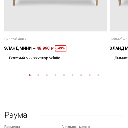
прямой диван
прямой ди
ЭЛАНД МИНИ
48 990 ₽
ЭЛАНД 
-49%
Бежевый микровелюр Velutto
Дымчат
Раума
Размеры:
Cпальное место: