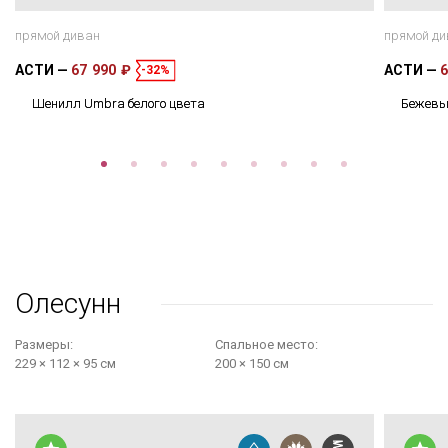
прямой диван
прямой ди
АСТИ
67 990 ₽
АСТИ
6
-32%
Шенилл Umbra белого цвета
Бежевы
Олесунн
Размеры:
Cпальное место:
229 × 112 × 95 см
200 × 150 см