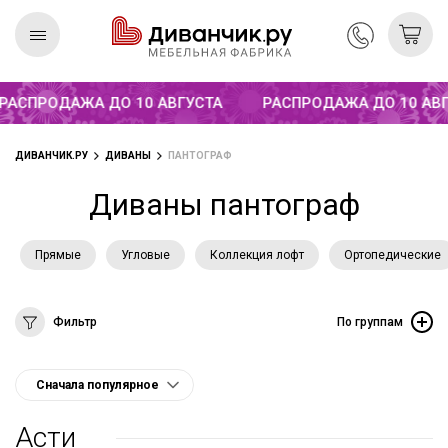
СПРОДАЖА ДО 10 АВГУСТА
РАСПРОДАЖА ДО 10 АВГУС
Скандинавская
REMIUM
коллекция
ДИВАНЧИК.РУ
ДИВАНЫ
ПАНТОГРАФ
Диваны пантограф
Прямые
Угловые
Коллекция лофт
Ортопедические
Фильтр
По группам
Асти