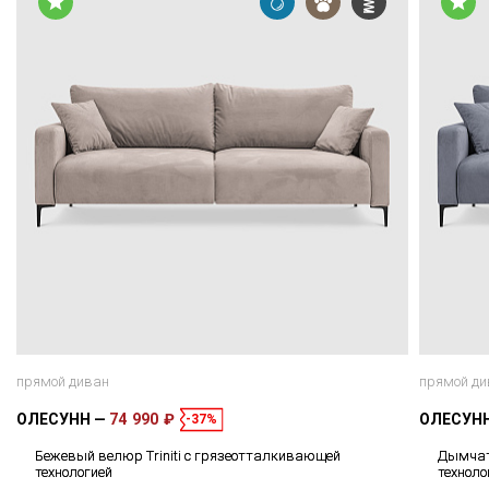
прямой диван
прямой ди
ОЛЕСУНН
74 990 ₽
ОЛЕСУН
-37%
Бежевый велюр Triniti с грязеотталкивающей
Дымчат
технологией
техноло