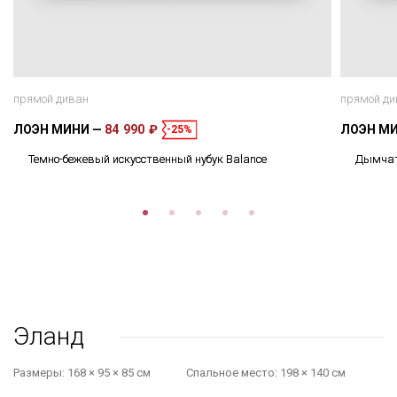
прямой диван
прямой ди
ЛОЭН МИНИ
84 990 ₽
ЛОЭН М
-25%
Темно-бежевый искусственный нубук Balance
Дымчато
Эланд
Размеры:
168 × 95 × 85 см
Cпальное место:
198 × 140 см