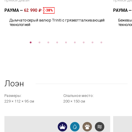
прямой диван
прямой ди
РАУМА
62 990 ₽
РАУМА
-38%
Дымчато-серый велюр Triniti с грязеотталкивающей
Бежевый
технологией
техноло
Лоэн
Размеры:
Cпальное место:
229 × 112 × 95 см
200 × 150 см