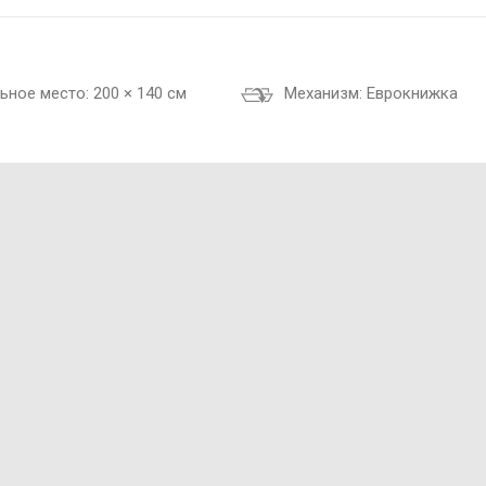
ьное место:
200 × 140 см
Механизм:
Еврокнижка