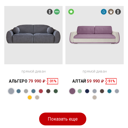
см
см
прямой диван
прямой диван
АЛЬГЕРО
79 990 ₽
АЛТАЙ
59 990 ₽
-31%
-51%
Размеры
Размеры
Спальное
Спальное
250 × 124 × 81
188 × 165 см
место
235 × 100 × 80
195 × 140 см
место
см
см
Показать еще