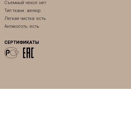
Съемный чехол: нет
Тип ткани : велюр
Легкая чистка: есть
Антикоготь: есть
СЕРТИФИКАТЫ