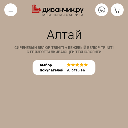
Алтай
Скандинавская
REMIUM
коллекция
СИРЕНЕВЫЙ ВЕЛЮР TRINITI + БЕЖЕВЫЙ ВЕЛЮР TRINITI
С ГРЯЗЕОТТАЛКИВАЮЩЕЙ ТЕХНОЛОГИЕЙ
выбор
покупателей
93 отзыва