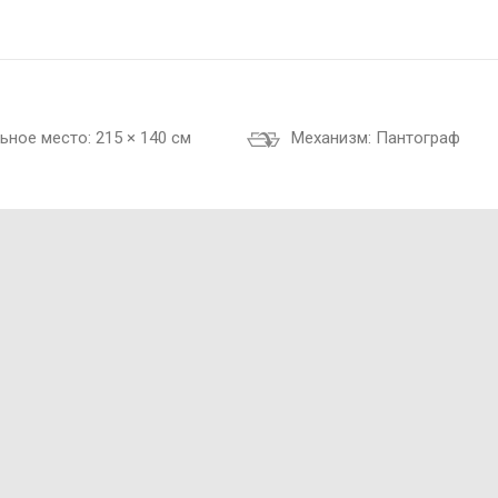
ьное место:
215 × 140 см
Механизм:
Пантограф