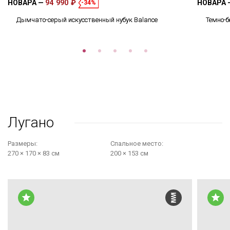
НОВАРА
94 990 ₽
НОВАРА
-34%
Дымчато-серый искусственный нубук Balance
Темно-б
Лугано
Размеры:
Cпальное место:
270 × 170 × 83 см
200 × 153 см