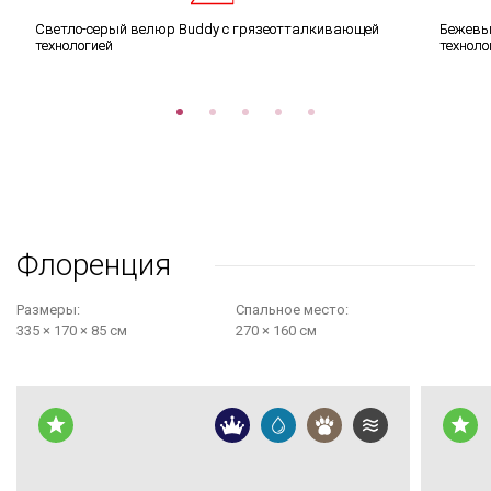
Светло-серый велюр Buddy с грязеотталкивающей
Бежевы
технологией
техноло
Флоренция
Размеры:
Cпальное место:
335 × 170 × 85 см
270 × 160 см