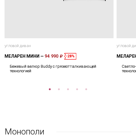
угловой диван
угловой д
МЕЛАРЕН МИНИ
94 990 ₽
МЕЛАРЕ
-28%
Бежевый велюр Buddy с грязеотталкивающей
Светло
технологией
техноло
Монополи