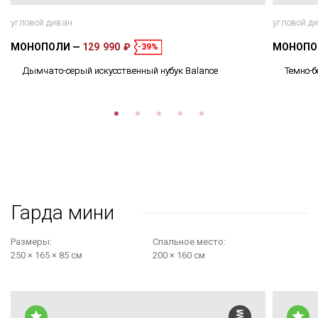
угловой диван
угловой д
МОНОПОЛИ
129 990 ₽
МОНОП
-39%
Дымчато-серый искусственный нубук Balance
Темно-б
Гарда мини
Размеры:
Cпальное место:
250 × 165 × 85 см
200 × 160 см