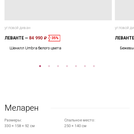
угловой диван
угловой д
ЛЕВАНТЕ
84 990 ₽
ЛЕВАНТ
-35%
Шенилл Umbra белого цвета
Бежевы
Меларен
Размеры:
Cпальное место:
330 × 158 × 92 см
250 × 140 см