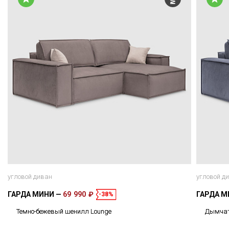
угловой диван
угловой д
ГАРДА МИНИ
69 990 ₽
ГАРДА 
-38%
Темно-бежевый шенилл Lounge
Дымчат