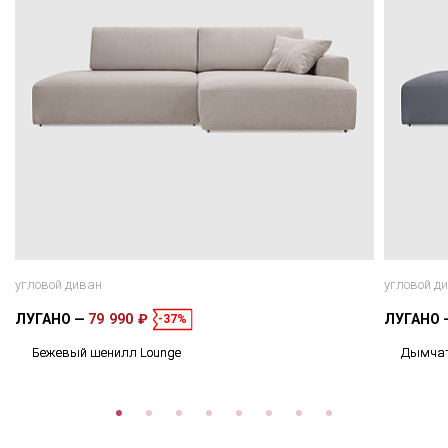
угловой диван
угловой д
ЛУГАНО
79 990 ₽
ЛУГАНО
-37%
Бежевый шенилл Lounge
Дымчат