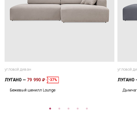
угловой диван
угловой д
ЛУГАНО
79 990 ₽
ЛУГАНО
-37%
Бежевый шенилл Lounge
Дымчат