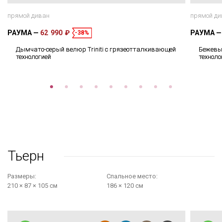
прямой диван
прямой ди
РАУМА
62 990 ₽
РАУМА
-38%
Дымчато-серый велюр Triniti с грязеотталкивающей
Бежевый
технологией
техноло
Тьерн
Размеры:
Cпальное место:
210 × 87 × 105 см
186 × 120 см