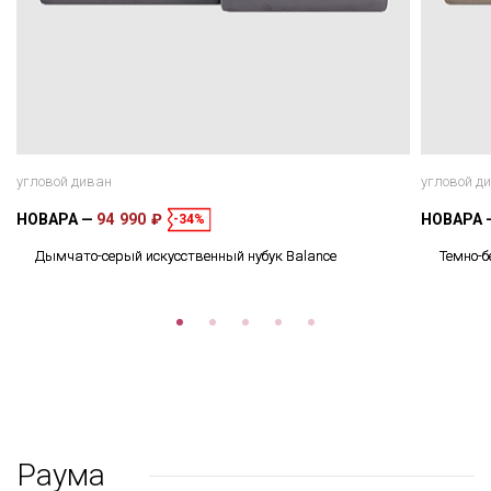
угловой диван
угловой д
НОВАРА
94 990 ₽
НОВАРА
-34%
Дымчато-серый искусственный нубук Balance
Темно-б
Раума