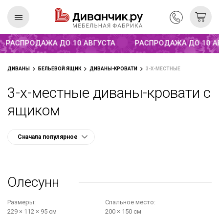
Распродажа до 10 августа
РАСПРОДАЖА ДО 10 АВГУСТА
РАСПРОДАЖА ДО 10 АВГ
Скандинавская
REMIUM
ДИВАНЫ
БЕЛЬЕВОЙ ЯЩИК
ДИВАНЫ-КРОВАТИ
3-Х-МЕСТНЫЕ
коллекция
3-х-местные диваны-кровати с
ящиком
Олесунн
Размеры:
Cпальное место:
229 × 112 × 95 см
200 × 150 см