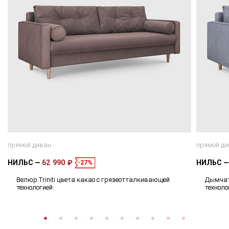
прямой диван
прямой ди
НИЛЬС
62 990 ₽
НИЛЬС
-27%
Велюр Triniti цвета какао с грязеотталкивающей
Дымчат
технологией
техноло