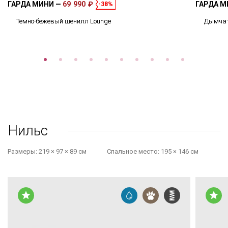
ГАРДА МИНИ
69 990 ₽
ГАРДА 
-38%
Темно-бежевый шенилл Lounge
Дымчат
Нильс
Размеры:
219 × 97 × 89 см
Cпальное место:
195 × 146 см