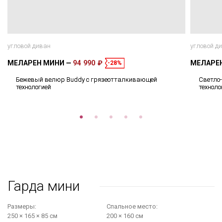
угловой диван
угловой д
МЕЛАРЕН МИНИ
94 990 ₽
МЕЛАРЕ
-28%
Бежевый велюр Buddy с грязеотталкивающей
Светло
технологией
техноло
Гарда мини
Размеры:
Cпальное место:
250 × 165 × 85 см
200 × 160 см