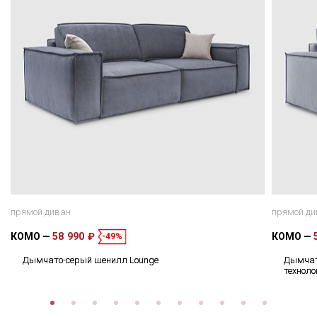
прямой диван
прямой ди
КОМО
58 990 ₽
КОМО
-49%
Дымчато-серый шенилл Lounge
Дымчат
техноло