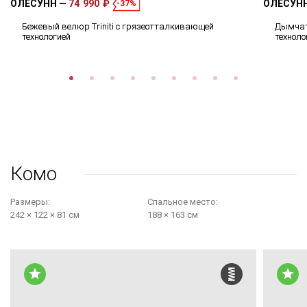
ОЛЕСУНН
74 990 ₽
ОЛЕСУН
-37%
Бежевый велюр Triniti с грязеотталкивающей
Дымчат
технологией
техноло
Комо
Размеры:
Cпальное место:
242 × 122 × 81 см
188 × 163 см