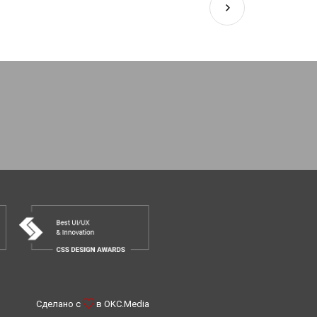
Сделано с
в
OKC.Media