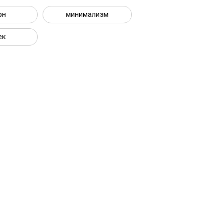
рн
минимализм
ек