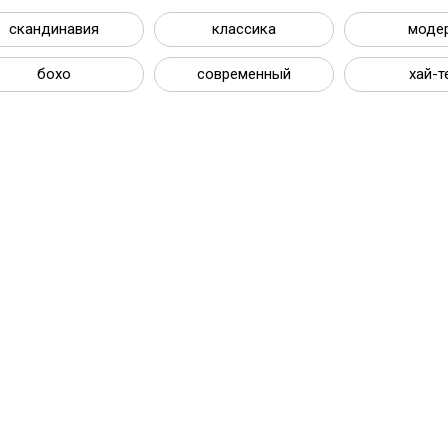
скандинавия
классика
моде
бохо
современный
хай-т