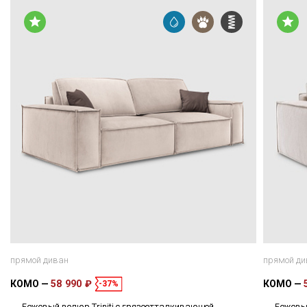
прямой диван
прямой ди
КОМО
58 990 ₽
КОМО
-37%
Бежевый велюр Triniti с грязеотталкивающей
Бежевы