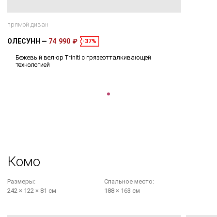
прямой диван
ОЛЕСУНН
74 990 ₽
-37%
Бежевый велюр Triniti с грязеотталкивающей
технологией
Комо
Размеры:
Cпальное место:
242 × 122 × 81 см
188 × 163 см