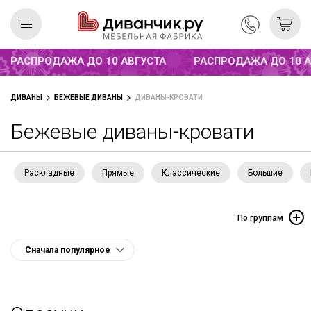
Распродажа до 10 августа
РАСПРОДАЖА ДО 10 АВГУСТА
РАСПРОДАЖА ДО 10 АВГ
Скандинавская
REMIUM
ДИВАНЫ
БЕЖЕВЫЕ ДИВАНЫ
ДИВАНЫ-КРОВАТИ
коллекция
Бежевые диваны-кровати
Раскладные
Прямые
Классические
Большие
По группам