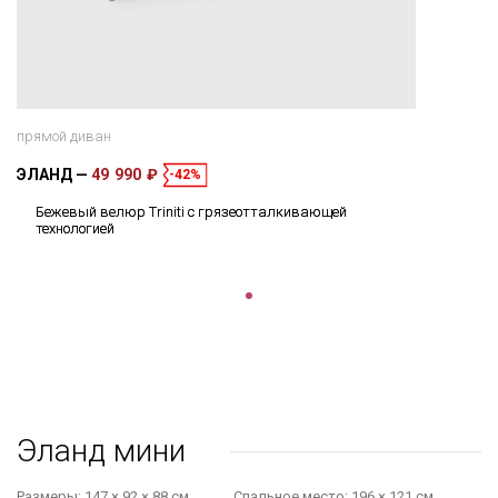
прямой диван
ЭЛАНД
49 990 ₽
-42%
Бежевый велюр Triniti с грязеотталкивающей
технологией
Эланд мини
Размеры:
147 × 92 × 88 см
Cпальное место:
196 × 121 см