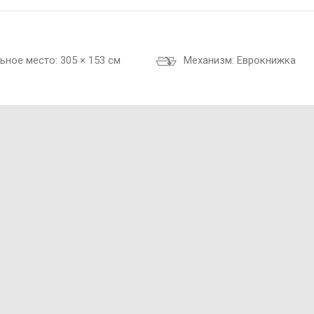
ьное место:
305 × 153 см
Механизм:
Еврокнижка