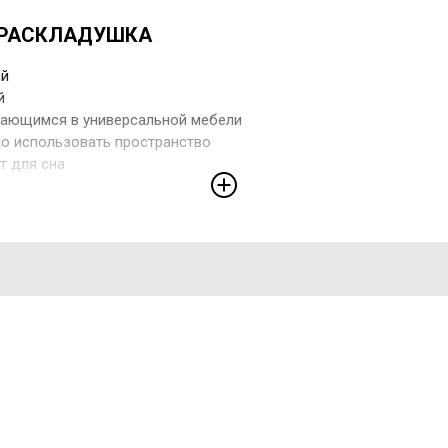
-РАСКЛАДУШКА
ий
й
ающимся в универсальной мебели
о использовать пространство
т для сна