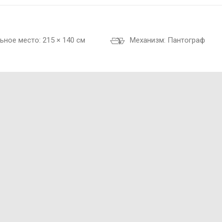
ьное место:
215 × 140 см
Механизм:
Пантограф