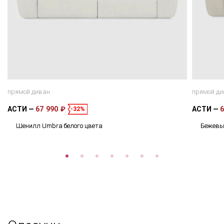
прямой диван
прямой ди
АСТИ
67 990 ₽
АСТИ
6
-32%
Шенилл Umbra белого цвета
Бежевы