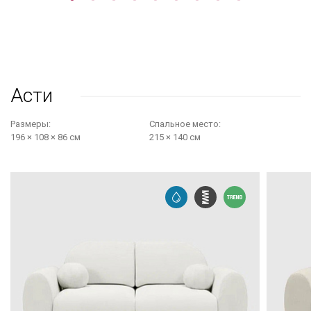
предлагают удивительное разнообразие: от сдержанного
скандинавского минимализма с чистыми линиями до
более насыщенных, буржуазных форм с обилием
декоративных подушек. Ткани сегодня не только красивы,
но и выносливы: они противостоят выцветанию, не
вытираются на сгибах и легко прощают мелкие бытовые
Асти
неприятности, сохраняя первоначальную глубину цвета
годами.
Размеры:
Cпальное место:
196 × 108 × 86 см
215 × 140 см
ДВА В ОДНОМ БЕЗ КОМПРОМИССОВ
Раскладной диван в гостиную решает вечную дилемму: как
сохранить эстетику, но не пожертвовать функцией. Днём
это респектабельный и уютный центр комнаты, куда
можно пригласить гостей. Ночью — удобное ложе, которое
обеспечит здоровый и крепкий сон. Никаких
компромиссов, никаких раскладушек из кладовки —
просто плавная смена декораций.