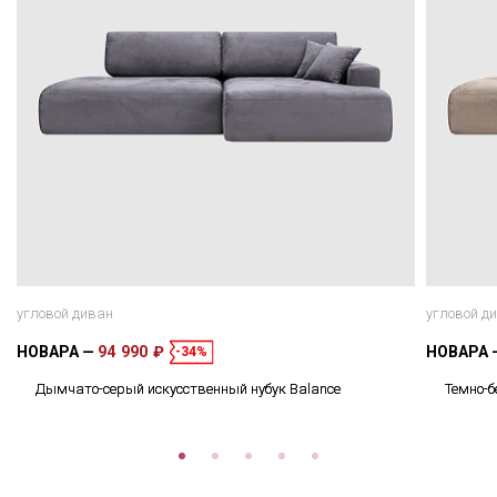
угловой диван
угловой д
НОВАРА
94 990 ₽
НОВАРА
-34%
Дымчато-серый искусственный нубук Balance
Темно-б