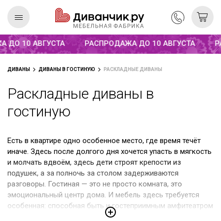
Распродажа до 10 августа
ДО 10 АВГУСТА
РАСПРОДАЖА ДО 10 АВГУСТА
РАС
Скандинавская
REMIUM
ДИВАНЫ
ДИВАНЫ В ГОСТИНУЮ
РАСКЛАДНЫЕ ДИВАНЫ
коллекция
Раскладные диваны в
гостиную
Есть в квартире одно особенное место, где время течёт
иначе. Здесь после долгого дня хочется упасть в мягкость
и молчать вдвоём, здесь дети строят крепости из
подушек, а за полночь за столом задерживаются
разговоры. Гостиная — это не просто комната, это
эмоциональный центр дома. И мебель здесь требуется
особенная: способная быть и гостеприимным амфитеатром
для шумных компаний, и тихой гаванью для уставшего