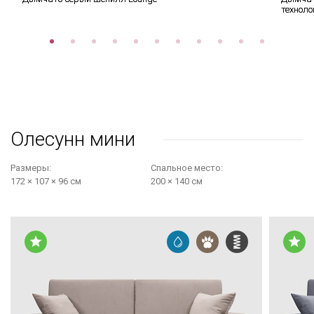
техноло
Олесунн мини
Размеры:
Cпальное место:
172 × 107 × 96 см
200 × 140 см