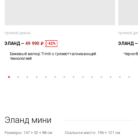
прямой диван
прямой ди
ЭЛАНД
49 990 ₽
ЭЛАНД
-42%
Бежевый велюр Triniti с грязеотталкивающей
Черно-
технологией
Эланд мини
Размеры:
147 × 92 × 88 см
Cпальное место:
196 × 121 см