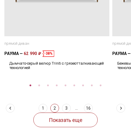
прямой диван
прямой ди
РАУМА
62 990 ₽
РАУМА
-38%
Дымчато-серый велюр Triniti с грязеотталкивающей
Бежевый
технологией
техноло
1
2
3
...
16