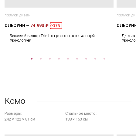
прямой диван
прямой ди
ОЛЕСУНН
74 990 ₽
ОЛЕСУН
-37%
Бежевый велюр Triniti с грязеотталкивающей
Дымчат
технологией
техноло
Комо
Размеры:
Cпальное место:
242 × 122 × 81 см
188 × 163 см