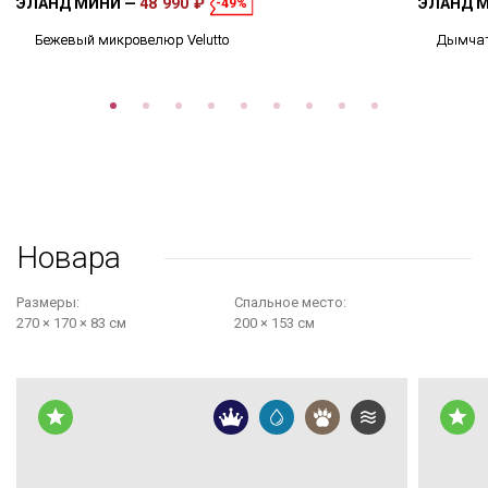
ЭЛАНД МИНИ
48 990 ₽
ЭЛАНД 
-49%
Бежевый микровелюр Velutto
Дымчат
Новара
Размеры:
Cпальное место:
270 × 170 × 83 см
200 × 153 см