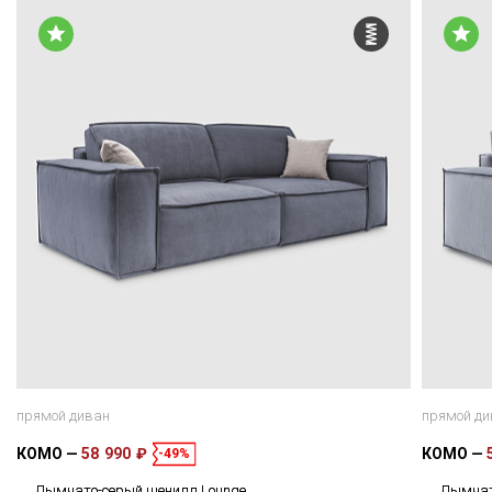
прямой диван
прямой ди
КОМО
58 990 ₽
КОМО
-49%
Дымчато-серый шенилл Lounge
Дымчат