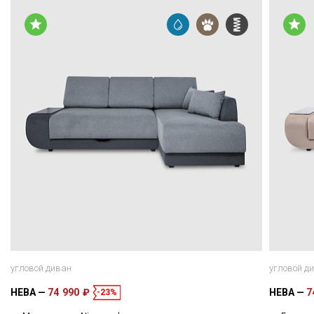
угловой диван
угловой д
НЕВА
74 990 ₽
НЕВА
7
-23%