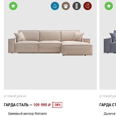
угловой диван
угловой д
ГАРДА СТАЛЬ
109 990 ₽
ГАРДА С
-38%
Бежевый велюр Romano
Дымчат