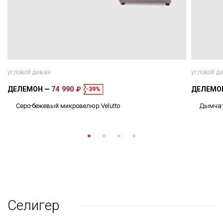
угловой диван
угловой д
ДЕЛЕМОН
74 990 ₽
ДЕЛЕМО
-39%
Серо-бежевый микровелюр Velutto
Дымчат
Селигер