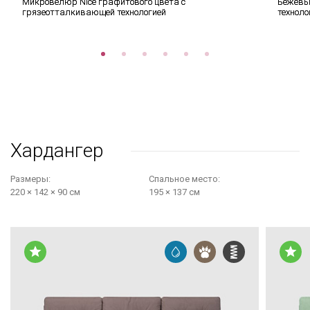
Микровелюр Nice графитового цвета с
Бежевый
грязеотталкивающей технологией
техноло
Хардангер
Размеры:
Cпальное место:
220 × 142 × 90 см
195 × 137 см