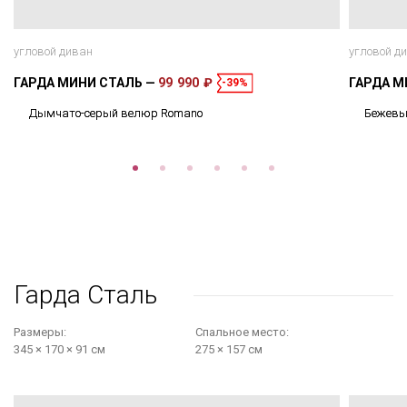
угловой диван
угловой д
ГАРДА МИНИ СТАЛЬ
99 990 ₽
ГАРДА М
-39%
Дымчато-серый велюр Romano
Бежевы
Гарда Сталь
Размеры:
Cпальное место:
345 × 170 × 91 см
275 × 157 см