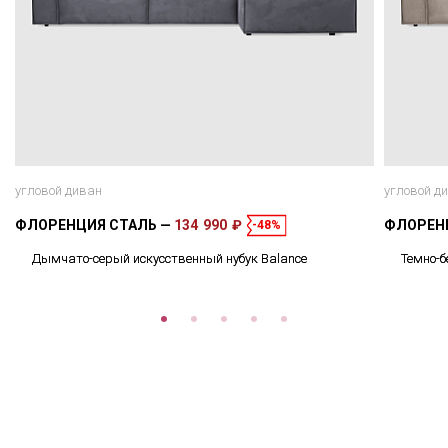
угловой диван
угловой д
ФЛОРЕНЦИЯ СТАЛЬ
134 990 ₽
ФЛОРЕН
-48%
Дымчато-серый искусственный нубук Balance
Темно-б