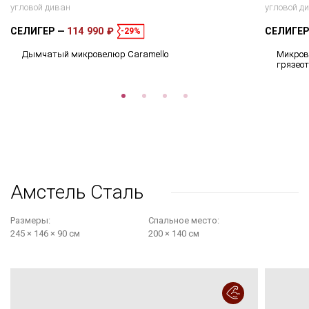
угловой диван
угловой д
СЕЛИГЕР
114 990 ₽
СЕЛИГЕ
-29%
Дымчатый микровелюр Caramello
Микров
грязео
Амстель Сталь
Размеры:
Cпальное место:
245 × 146 × 90 см
200 × 140 см