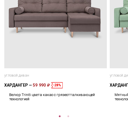
угловой диван
угловой д
ХАРДАНГЕР
59 990 ₽
ХАРДАН
-28%
Велюр Triniti цвета какао с грязеотталкивающей
Мятный 
технологией
техноло