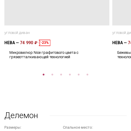
угловой диван
угловой д
НЕВА
74 990 ₽
НЕВА
7
-23%
Микровелюр Nice графитового цвета с
Бежевый
грязеотталкивающей технологией
техноло
Делемон
Размеры:
Cпальное место: