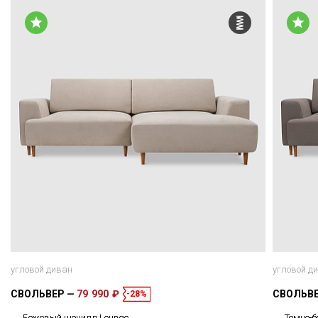
угловой диван
угловой д
СВОЛЬВЕР
79 990 ₽
СВОЛЬВ
-28%
Бежевый шенилл Lounge
Темно-