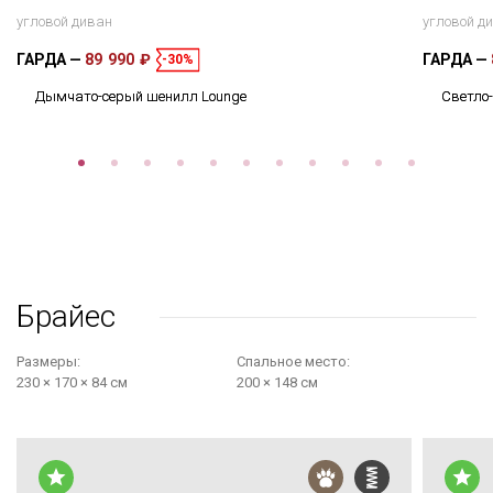
угловой диван
угловой д
ГАРДА
89 990 ₽
ГАРДА
-30%
Дымчато-серый шенилл Lounge
Светло
Брайес
Размеры:
Cпальное место:
230 × 170 × 84 см
200 × 148 см