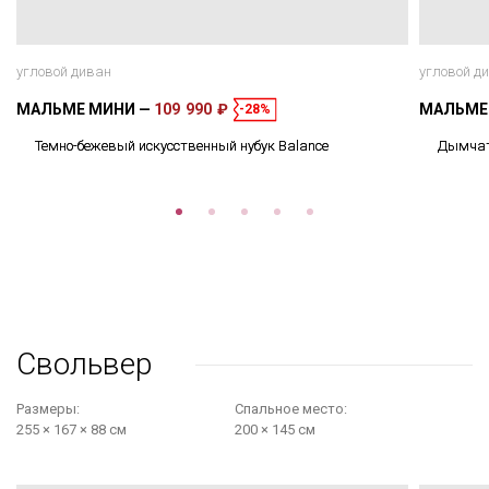
угловой диван
угловой д
МАЛЬМЕ МИНИ
109 990 ₽
МАЛЬМЕ
-28%
Темно-бежевый искусственный нубук Balance
Дымчато
Свольвер
Размеры:
Cпальное место:
255 × 167 × 88 см
200 × 145 см