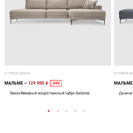
угловой диван
угловой д
МАЛЬМЕ
129 990 ₽
МАЛЬМ
-24%
Темно-бежевый искусственный нубук Balance
Дымчато