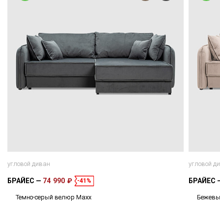
угловой диван
угловой д
БРАЙЕС
74 990 ₽
БРАЙЕС
-41%
Темно-серый велюр Maxx
Бежевы