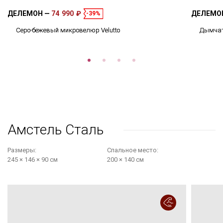
ДЕЛЕМОН
74 990 ₽
ДЕЛЕМО
-39%
Серо-бежевый микровелюр Velutto
Дымчат
Амстель Сталь
Размеры:
Cпальное место:
245 × 146 × 90 см
200 × 140 см